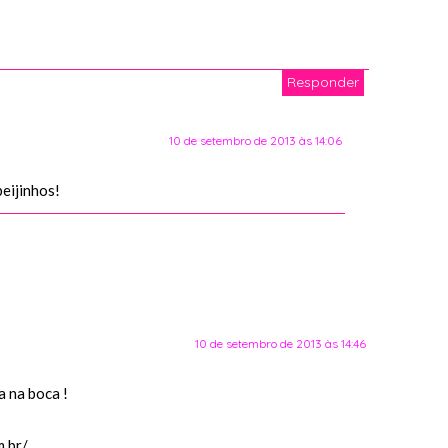
Responder
10 de setembro de 2013 às 14:06
beijinhos!
10 de setembro de 2013 às 14:46
a na boca !
.br/