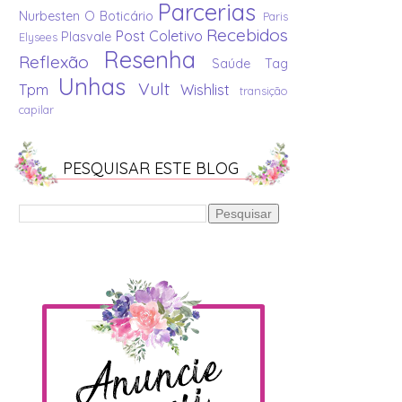
Parcerias
Nurbesten
O Boticário
Paris
Recebidos
Post Coletivo
Plasvale
Elysees
Resenha
Reflexão
Saúde
Tag
Unhas
Vult
Tpm
Wishlist
transição
capilar
PESQUISAR ESTE BLOG