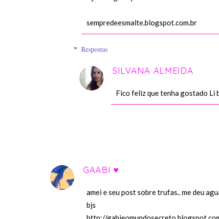
sempredeesmalte.blogspot.com.br
Respostas
SILVANA ALMEIDA
Fico feliz que tenha gostado Li 
GAABI ♥
amei e seu post sobre trufas.. me deu agu
bjs
http://gabieomundosecreto.blogspot.com