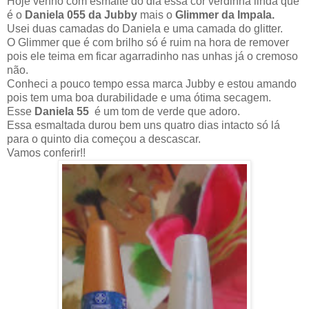
Hoje venho com esmalte do dia essa cor verdinha linda que
é o
Daniela 055 da Jubby
mais o
Glimmer da Impala.
Usei duas camadas do Daniela e uma camada do glitter.
O Glimmer que é com brilho só é ruim na hora de remover
pois ele teima em ficar agarradinho nas unhas já o cremoso
não.
Conheci a pouco tempo essa marca Jubby e estou amando
pois tem uma boa durabilidade e uma ótima secagem.
Esse
Daniela 55
é um tom de verde que adoro.
Essa esmaltada durou bem uns quatro dias intacto só lá
para o quinto dia começou a descascar.
Vamos conferir!!