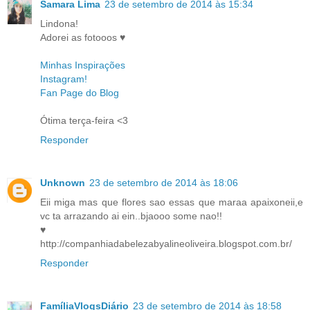
Samara Lima
23 de setembro de 2014 às 15:34
Lindona!
Adorei as fotooos ♥
Minhas Inspirações
Instagram!
Fan Page do Blog
Ótima terça-feira <3
Responder
Unknown
23 de setembro de 2014 às 18:06
Eii miga mas que flores sao essas que maraa apaixoneii,e
vc ta arrazando ai ein..bjaooo some nao!!
♥
http://companhiadabelezabyalineoliveira.blogspot.com.br/
Responder
FamíliaVlogsDiário
23 de setembro de 2014 às 18:58