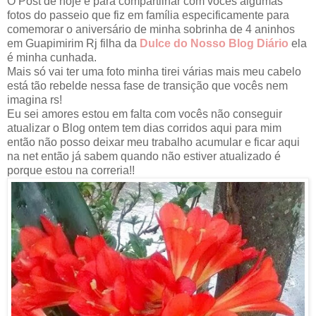
O Post de hoje é para compartilhar com vocês algumas
fotos do passeio que fiz em família especificamente para
comemorar o aniversário de minha sobrinha de 4 aninhos
em Guapimirim Rj filha da
Dulce do Nosso Blog Diário
ela
é minha cunhada.
Mais só vai ter uma foto minha tirei várias mais meu cabelo
está tão rebelde nessa fase de transição que vocês nem
imagina rs!
Eu sei amores estou em falta com vocês não conseguir
atualizar o Blog ontem tem dias corridos aqui para mim
então não posso deixar meu trabalho acumular e ficar aqui
na net então já sabem quando não estiver atualizado é
porque estou na correria!!