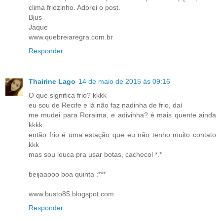
clima friozinho. Adorei o post.
Bjus
Jaque
www.quebreiaregra.com.br
Responder
Thairine Lago
14 de maio de 2015 às 09:16
O que significa frio? kkkk
eu sou de Recife e lá não faz nadinha de frio, daí
me mudei para Roraima, e adivinha? é mais quente ainda
kkkk
então frio é uma estação que eu não tenho muito contato
kkk
mas sou louca pra usar botas, cachecol *.*
beijaaooo boa quinta :***
www.busto85.blogspot.com
Responder