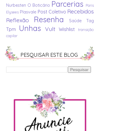
Parcerias
Nurbesten
O Boticário
Paris
Recebidos
Post Coletivo
Plasvale
Elysees
Resenha
Reflexão
Saúde
Tag
Unhas
Vult
Tpm
Wishlist
transição
capilar
PESQUISAR ESTE BLOG