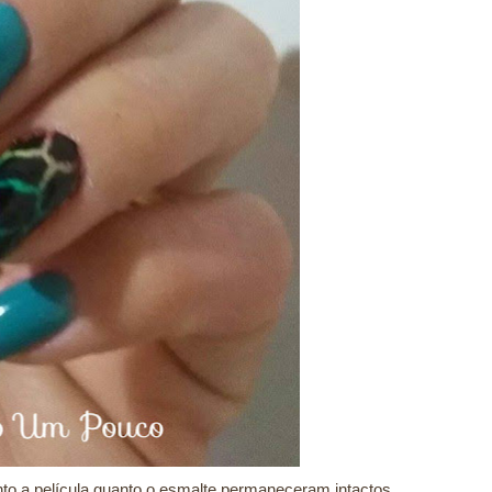
nto a película quanto o esmalte
permaneceram intactos.