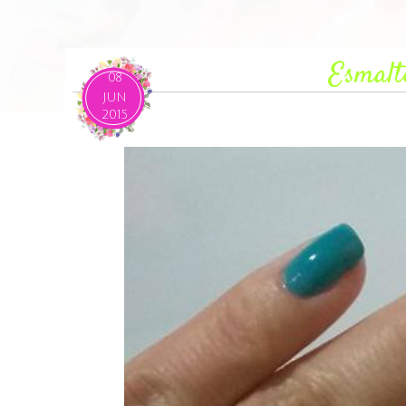
Esmalt
08
JUN
2015