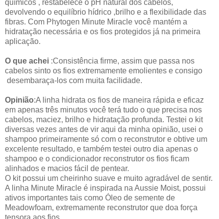
químicos , restabelece o pH natural dos cabelos,
devolvendo o equilíbrio hídrico ,brilho e a flexibilidade das
fibras. Com Phytogen Minute Miracle você mantém a
hidratação necessária e os fios protegidos já na primeira
aplicação.
O que achei
:Consistência firme, assim que passa nos
cabelos sinto os fios extremamente emolientes e consigo
desembaraça-los com muita facilidade.
Opinião
:A linha hidrata os fios de maneira rápida e eficaz
em apenas três minutos você terá tudo o que precisa nos
cabelos, maciez, brilho e hidratação profunda. Testei o kit
diversas vezes antes de vir aqui da minha opinião, usei o
shampoo primeiramente só com o reconstrutor e obtive um
excelente resultado, e também testei outro dia apenas o
shampoo e o condicionador reconstrutor os fios ficam
alinhados e macios fácil de pentear.
O kit possui um cheirinho suave e muito agradável de sentir.
A linha Minute Miracle é inspirada na Aussie Moist, possui
ativos importantes tais como Óleo de semente de
Meadowfoam, extremamente reconstrutor que doa força
tensora aos fios.