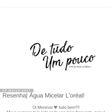
20 março 2017
Resenha| Água Micelar L'oréal!
Oi Meninas 💖 tudo bem?!!