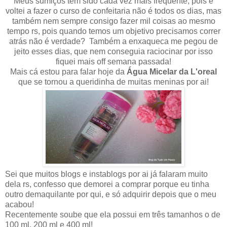
Meus sumiços tem sido cada vez mais frequente, pois é
voltei a fazer o curso de confeitaria não é todos os dias, mas
também nem sempre consigo fazer mil coisas ao mesmo
tempo rs, pois quando temos um objetivo precisamos correr
atrás não é verdade? Também a enxaqueca me pegou de
jeito esses dias, que nem conseguia raciocinar por isso
fiquei mais off semana passada!
Mais cá estou para falar hoje da
Água Micelar da L'oreal
que se tornou a queridinha de muitas meninas por ai!
Sei que muitos blogs e instablogs por ai já falaram muito
dela rs, confesso que demorei a comprar porque eu tinha
outro demaquilante por qui, e só adquirir depois que o meu
acabou!
Recentemente soube que ela possui em três tamanhos o de
100 ml, 200 ml e 400 ml!