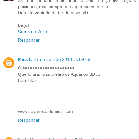
Sil, que aquário mais lindo o seu! Eu já tive alguns
peixinhos, mas sempre em aquários menores.
Deu até vontade de ter de novo! xD
Beijo!
Cores do Vício
Responder
Miss L
27 de abril de 2018 às 09:06
Oláaaaaaaaaaaaaaaaaaaaa!
Que fofura, mas prefiro os Aquários 3D :D
Beijokitaz
www.devaneiosdemissl.com
Responder