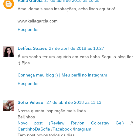
Kaila Garcia
27 de abril de 2018 às 10:05
Amei demais suas inspirações, acho lindo aquário!
www.kailagarcia.com
Responder
Letícia Soares
27 de abril de 2018 às 10:27
É um sonho ter um aquário em casa haha Segui o blog flor
:) Bjos
Conheça meu blog :) |
Meu perfil no instagram
Responder
Sofia Veloso
27 de abril de 2018 às 11:13
Nossa quanta inspiração mais linda
Beijinhos
Novo post (Review Revlon Colorstay Gel)
//
CantinhoDaSofia
/
Facebook
/
Intagram
Tem post novos todos os dias