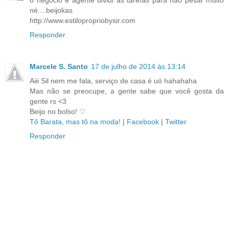
o negocio e agente dividi as tarefas para não pesar muito
né....beijokas
http://www.estilopropriobysir.com
Responder
Marcele S. Santo
17 de julho de 2014 às 13:14
Aiii Sil nem me fala, serviço de casa é uó hahahaha
Mas não se preocupe, a gente sabe que você gosta da
gente rs <3
Beijo no bolso! ♡
Tô Barata, mas tô na moda!
|
Facebook
|
Twitter
Responder