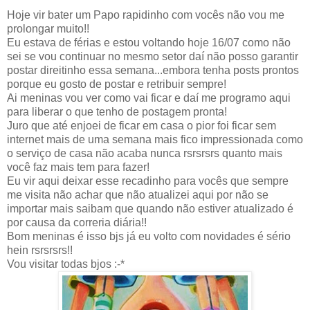
Hoje vir bater um Papo rapidinho com vocês não vou me
prolongar muito!!
Eu estava de férias e estou voltando hoje 16/07 como não
sei se vou continuar no mesmo setor daí não posso garantir
postar direitinho essa semana...embora tenha posts prontos
porque eu gosto de postar e retribuir sempre!
Ai meninas vou ver como vai ficar e daí me programo aqui
para liberar o que tenho de postagem pronta!
Juro que até enjoei de ficar em casa o pior foi ficar sem
internet mais de uma semana mais fico impressionada como
o serviço de casa não acaba nunca rsrsrsrs quanto mais
você faz mais tem para fazer!
Eu vir aqui deixar esse recadinho para vocês que sempre
me visita não achar que não atualizei aqui por não se
importar mais saibam que quando não estiver atualizado é
por causa da correria diária!!
Bom meninas é isso bjs já eu volto com novidades é sério
hein rsrsrsrs!!
Vou visitar todas bjos :-*