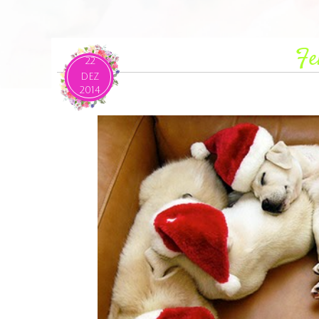
Fe
22
DEZ
2014