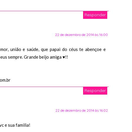
Responder
22 de dezembro de 2014 às 16:00
amor, união e saúde, que papai do céus te abençoe e
seus sempre. Grande beijo amiga ♥!!
com.br
Responder
22 de dezembro de 2014 às 16:02
c e sua familia!