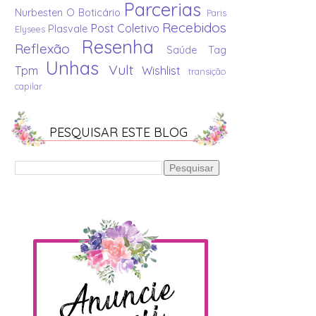
Parcerias
Nurbesten
O Boticário
Paris
Recebidos
Post Coletivo
Plasvale
Elysees
Resenha
Reflexão
Saúde
Tag
Unhas
Vult
Tpm
Wishlist
transição
capilar
PESQUISAR ESTE BLOG