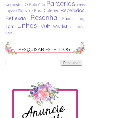
Parcerias
Nurbesten
O Boticário
Paris
Recebidos
Post Coletivo
Plasvale
Elysees
Resenha
Reflexão
Saúde
Tag
Unhas
Vult
Tpm
Wishlist
transição
capilar
PESQUISAR ESTE BLOG