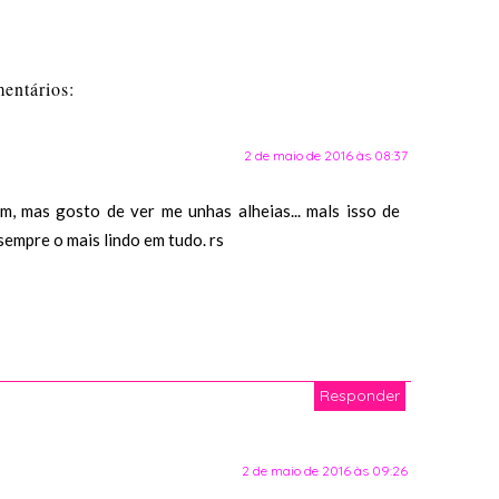
entários:
2 de maio de 2016 às 08:37
, mas gosto de ver me unhas alheias... mals isso de
 sempre o mais lindo em tudo. rs
Responder
2 de maio de 2016 às 09:26