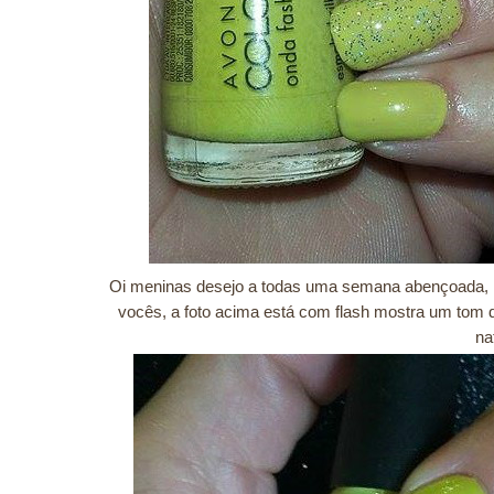
Oi meninas desejo a todas uma semana abençoada, h
vocês, a foto acima está com flash mostra um tom d
na