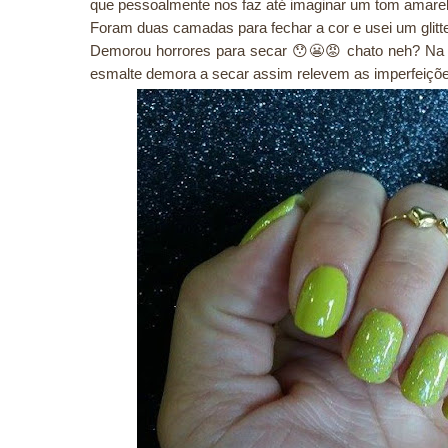
que pessoalmente nos faz até imaginar um tom amarel
Foram duas camadas para fechar a cor e usei um glit
Demorou horrores para secar 😯😬😡 chato neh? Na 
esmalte demora a secar assim relevem as imperfeiçõe