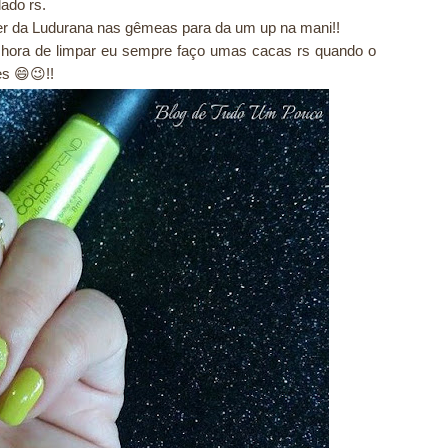
ado rs.
ter da Ludurana nas gêmeas para da um up na mani!!
hora de limpar eu sempre faço umas cacas rs quando o
s 😄😉!!