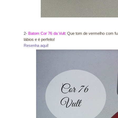
2-
Batom Cor 76 da Vult
: Que tom de vermelho com fun
lábios e é perfeito!
Resenha aqui
!