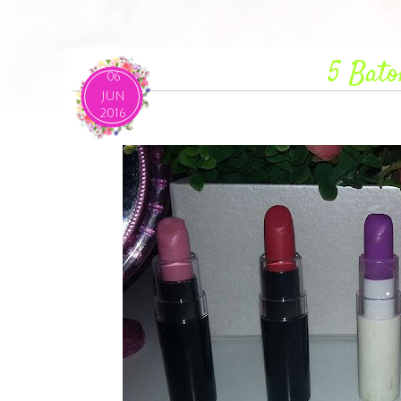
5 Bato
06
JUN
2016