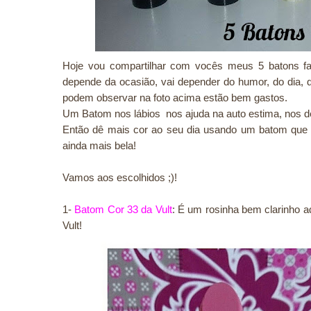
Hoje vou compartilhar com vocês meus 5 batons fa
depende da ocasião, vai depender do humor, do dia
podem observar na foto acima estão bem gastos.
Um Batom nos lábios nos ajuda na auto estima, nos dei
Então dê mais cor ao seu dia usando um batom que 
ainda mais bela!
Vamos aos escolhidos ;)!
1-
Batom Cor 33 da Vult
: É um rosinha bem clarinho aq
Vult!