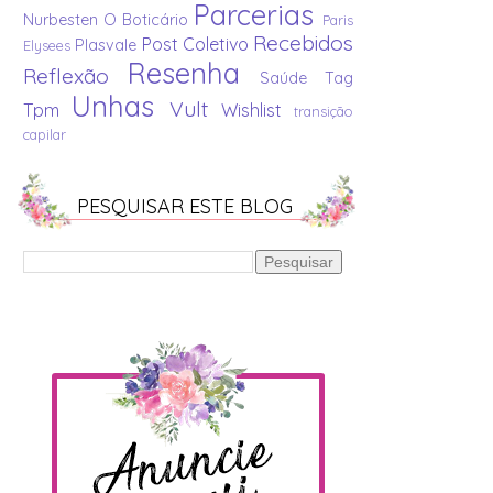
Parcerias
Nurbesten
O Boticário
Paris
Recebidos
Post Coletivo
Plasvale
Elysees
Resenha
Reflexão
Saúde
Tag
Unhas
Vult
Tpm
Wishlist
transição
capilar
PESQUISAR ESTE BLOG