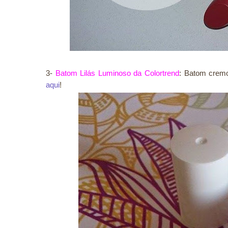
3-
Batom Lilás Luminoso da Colortrend
: Batom cremos
aqui
!