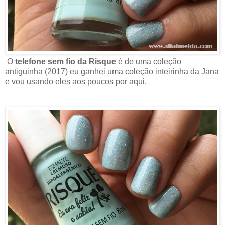
O
telefone sem fio da Risque
é de uma coleção
antiguinha (2017) eu ganhei uma coleção inteirinha da Jana
e vou usando eles aos poucos por aqui.