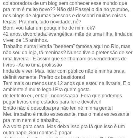
colaboradora de um blog sem conhecer esse mundo que
pra mim é muito novo?? Não dá! Passei o dia no youtube,
nos blogs de algumas pessoas e descobri muitas coisas
legais! Pra mim, tudo novidade, né?
Bom, vou falar um pouquinho de mim, ok?
42 anos, divorciada, evangélica, mãe de uma filha, linda de
viver, de 15 aninhos.
Trabalho numa livraria "beeeem" famosa aqui no Rio, mas
não sou da loja, tá meninas? Nunca tive a pretensão de ser
uma livreira - É assim que se chamam os vendedores de
livros - Acho uma profissão
linda de viver! Mas, lidar com público não é minha praia,
definitivamente. Prefiro os bastidores!
Tem mais ou menos uns 12 anos que estou na livraria. E o
ambiente é muito legal! Pra quem gosta
de ler feito eu, então...nooossaaaa. Fora que podemos
pegar livros emprestados para ler e devolver!
Então não é desculpa pra não ler, né minha gente!
Meu trabalho é muito estressante, mas o mais estressante
pra mim nem é o trabalho,
é a volta para casa. Mas deixa isso pra lá que isso é um
outro papo. Sou contas à pagar