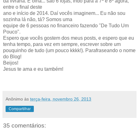
da livraria. E olha... são 6 lojas, indo para a 7ª e 8ª agora,
entre o final deste
ano e início de 2014. Daí vocês imaginem... Eu não sou
sozinha lá não, tá? Somos uma
equipe de 6 pessoas no financeiro fazendo "De Tudo Um
Pouco".
Espero que vocês gostem dos meus posts, e espero que eu
tenha tempo, para vez em sempre, escrever sobre um
pouquinho de tudo (um pouco kkkk!). Parafraseando o nome
do Blog!
Beijos!
Jesus te ama e eu também!
Anônimo
às
terça-feira, novembro 26, 2013
Compartilhar
35 comentários: