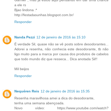
Garnier , mas ja estou aqui pensando em dar uma chance
a ele rs
Bjao lindona :*
http://festadasunhas.blogspot.com.br/
Responder
Nanda Pezzi
12 de janeiro de 2016 às 15:10
É verdade Sil, quase não se vê posts sobre desodorantes...
Adorei a resenha, não conhecia este desodorante, tb não
ligo muito para a marca por causa dos produtos de cabelos
que todo mundo diz que resseca... Dica anotada Sil!!
Mil beijos
Responder
Nequéren Reis
12 de janeiro de 2016 às 15:35
Resenha maravilhosa amei a dica do desodorante,
tenha uma semana abençoada.
Novo vídeo: https://www.youtube.com/watch?