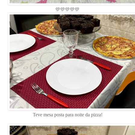
💛💛💛💛💛
Teve mesa posta para noite da pizza!